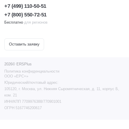
+7 (499) 110-50-51
+7 (800) 550-72-51
Бесплатно
для регионов
Оставить заявку
2026© ERSPlus
Политика конфиденциальности
ООО «ЕРС+»
Юридический/почтовый адрес:
105120, г. Москва, ул. Нижняя Сыромятническая, д. 11, корпус Б,
ком. 21
ИНН/КПП 7709976388/770901001
ОГРН 5167746200617