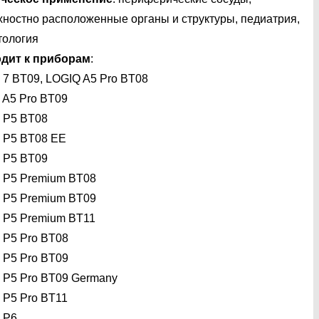
хностно расположенные органы и структуры, педиатрия,
тология
дит к приборам
:
 7 BT09, LOGIQ A5 Pro BT08
 A5 Pro BT09
 P5 BT08
 P5 BT08 EE
 P5 BT09
 P5 Premium BT08
 P5 Premium BT09
 P5 Premium BT11
 P5 Pro BT08
 P5 Pro BT09
 P5 Pro BT09 Germany
 P5 Pro BT11
 P6