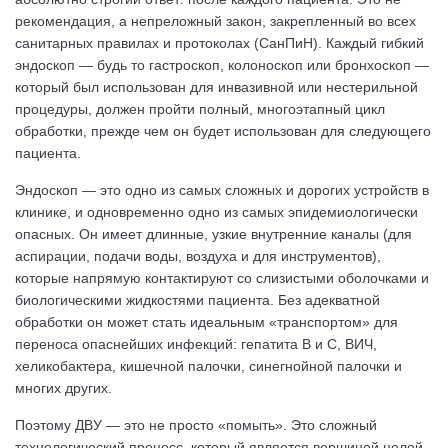
рекомендация, а непреложный закон, закрепленный во всех
санитарных правилах и протоколах (СанПиН). Каждый гибкий
эндоскоп — будь то гастроскоп, колоноскоп или бронхоскоп —
который был использован для инвазивной или нестерильной
процедуры, должен пройти полный, многоэтапный цикл
обработки, прежде чем он будет использован для следующего
пациента.
Эндоскоп — это одно из самых сложных и дорогих устройств в
клинике, и одновременно одно из самых эпидемиологически
опасных. Он имеет длинные, узкие внутренние каналы (для
аспирации, подачи воды, воздуха и для инструментов),
которые напрямую контактируют со слизистыми оболочками и
биологическими жидкостями пациента. Без адекватной
обработки он может стать идеальным «транспортом» для
переноса опаснейших инфекций: гепатита B и C, ВИЧ,
хеликобактера, кишечной палочки, синегнойной палочки и
многих других.
Поэтому ДВУ — это не просто «помыть». Это сложный
технологический процесс, который является вершиной целой