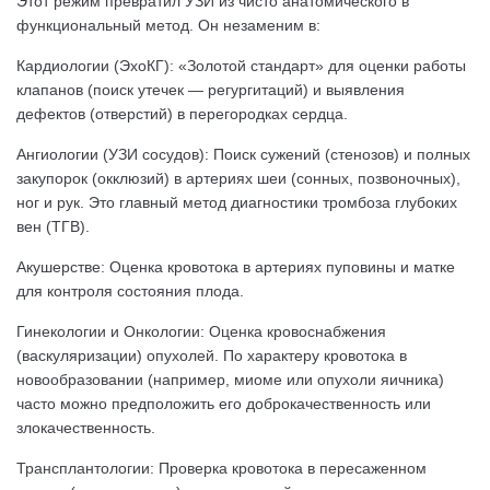
Этот режим превратил УЗИ из чисто анатомического в
функциональный метод. Он незаменим в:
Кардиологии (ЭхоКГ): «Золотой стандарт» для оценки работы
клапанов (поиск утечек — регургитаций) и выявления
дефектов (отверстий) в перегородках сердца.
Ангиологии (УЗИ сосудов): Поиск сужений (стенозов) и полных
закупорок (окклюзий) в артериях шеи (сонных, позвоночных),
ног и рук. Это главный метод диагностики тромбоза глубоких
вен (ТГВ).
Акушерстве: Оценка кровотока в артериях пуповины и матке
для контроля состояния плода.
Гинекологии и Онкологии: Оценка кровоснабжения
(васкуляризации) опухолей. По характеру кровотока в
новообразовании (например, миоме или опухоли яичника)
часто можно предположить его доброкачественность или
злокачественность.
Трансплантологии: Проверка кровотока в пересаженном