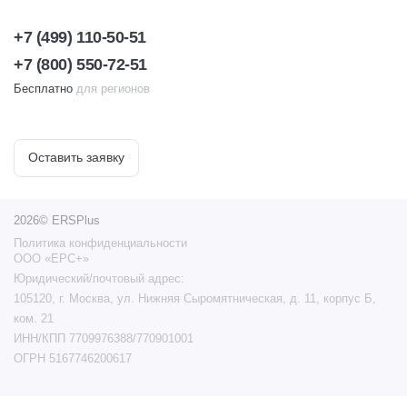
+7 (499) 110-50-51
+7 (800) 550-72-51
Бесплатно
для регионов
Оставить заявку
2026© ERSPlus
Политика конфиденциальности
ООО «ЕРС+»
Юридический/почтовый адрес:
105120, г. Москва, ул. Нижняя Сыромятническая, д. 11, корпус Б,
ком. 21
ИНН/КПП 7709976388/770901001
ОГРН 5167746200617