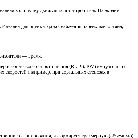
ональна количеству движущихся эритроцитов. На экране
. Идеален для оценки кровоснабжения паренхимы органа,
оризонтали — время.
периферического сопротивления (RI, PI). PW (импульсный)
их скоростей (например, при аортальных стенозах в
ктронного сканирования, и формирует трехмерную (объемную)