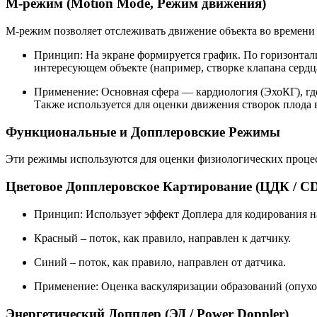
М-режим (Motion Mode, Режим движения)
М-режим позволяет отслеживать движение объекта во времени 
Принцип: На экране формируется график. По горизонтали
интересующем объекте (например, створке клапана сердц
Применение: Основная сфера — кардиология (ЭхоКГ), гд
Также используется для оценки движения створок плода 
Функциональные и Допплеровские Режимы
Эти режимы используются для оценки физиологических процес
Цветовое Допплеровское Картирование (ЦДК / CD
Принцип: Использует эффект Доплера для кодирования н
Красный – поток, как правило, направлен к датчику.
Синий – поток, как правило, направлен от датчика.
Применение: Оценка васкуляризации образований (опухоле
Энергетический Допплер (ЭД / Power Doppler)