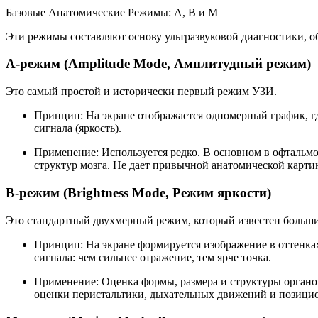
Базовые Анатомические Режимы: А, В и М
Эти режимы составляют основу ультразвуковой диагностики, о
А-режим (Amplitude Mode, Амплитудный режим)
Это самый простой и исторически первый режим УЗИ.
Принцип: На экране отображается одномерный график, гд
сигнала (яркость).
Применение: Используется редко. В основном в офтальм
структур мозга. Не дает привычной анатомической карти
В-режим (Brightness Mode, Режим яркости)
Это стандартный двухмерный режим, который известен большин
Принцип: На экране формируется изображение в оттенках
сигнала: чем сильнее отражение, тем ярче точка.
Применение: Оценка формы, размера и структуры органов 
оценки перистальтики, дыхательных движений и позици