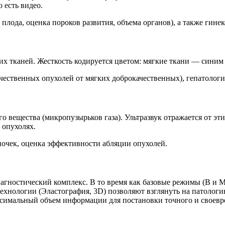
 есть видео.
лода, оценка пороков развития, объема органов), а также гинек
их тканей. Жесткость кодируется цветом: мягкие ткани — синим
ственных опухолей от мягких доброкачественных), гепатология
о вещества (микропузырьков газа). Ультразвук отражается от эт
 опухолях.
почек, оценка эффективности абляции опухолей.
агностический комплекс. В то время как базовые режимы (В и 
ехнологии (Эластография, 3D) позволяют взглянуть на патологи
ксимальный объем информации для постановки точного и своевр