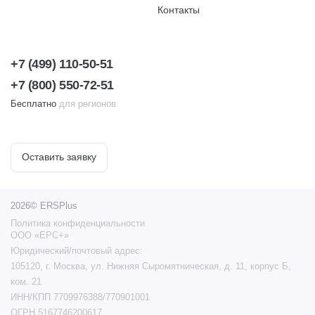
Контакты
+7 (499) 110-50-51
+7 (800) 550-72-51
Бесплатно
для регионов
Оставить заявку
2026© ERSPlus
Политика конфиденциальности
ООО «ЕРС+»
Юридический/почтовый адрес:
105120, г. Москва, ул. Нижняя Сыромятническая, д. 11, корпус Б,
ком. 21
ИНН/КПП 7709976388/770901001
ОГРН 5167746200617