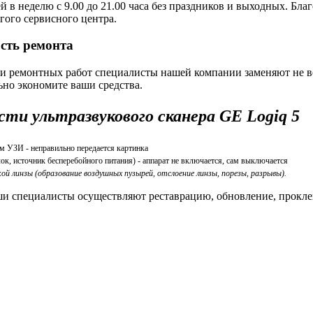
й в неделю с 9.00 до 21.00 часа без праздников и выходных. Бл
угого сервисного центра.
сть ремонта
 ремонтных работ специалисты нашей компании заменяют не вес
ьно экономите ваши средства.
ти ультразвукового сканера GE Logiq 5
 УЗИ - неправильно передается картинка
ок, источник бесперебойного питания) - аппарат не включается, сам выключается
й линзы (образование воздушных пузырей, отслоение линзы, порезы, разрывы).
аши специалисты осуществляют реставрацию, обновление, прокл