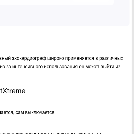
вный эхокардиограф широко применяется в различных
из-за интенсивного использования он может выйти из
tXtreme
чается, сам выключается
нарушению целостности защитного экрана, что