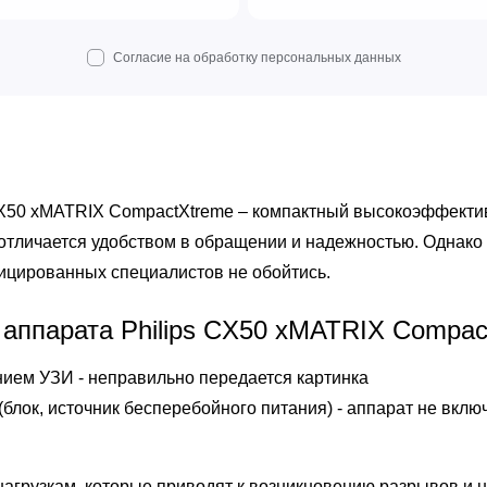
Согласие на обработку персональных данных
CX50 xMATRIX CompactXtreme – компактный высокоэффекти
 отличается удобством в обращении и надежностью. Однако 
фицированных специалистов не обойтись.
 аппарата Philips CX50 xMATRIX Compac
ием УЗИ - неправильно передается картинка
блок, источник бесперебойного питания) - аппарат не вклю
агрузкам, которые приводят к возникновению разрывов и 