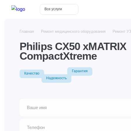
Все услуги
Главная
Ремонт медицинского оборудования
Ремонт У
Philips CX50 xMATRIX
CompactXtreme
Гарантия
Качество
Надежность