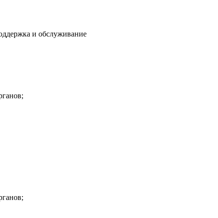
оддержка и обслуживание
рганов;
рганов;