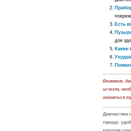
Прибо
повреж
Есть в
Пузырь
для здо
Какие-
Ухудши
Появил
Внимание, да
исчезла, нео
оказаться го
Диагностика 
гораздо удо
короткие сро