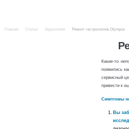
Все услуги
Главная
Статьи
Эндоскопия
Ремонт гастроскопов Olympus
Р
Какие-то неп
появились ка
сервисный це
привести к о
Симптомы не
Вы заб
иссле
диагно