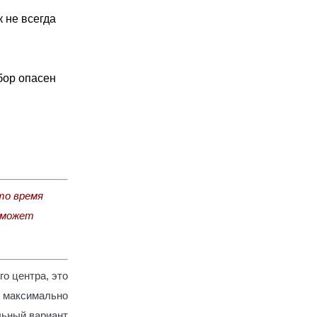
к не всегда
бор опасен
то время
 может
го центра, это
 максимально
льный вариант