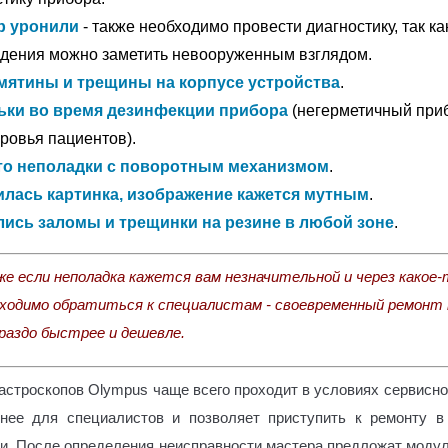
р уронили
- также необходимо провести диагностику, так ка
дения можно заметить невооруженным взглядом.
мятины и трещины на корпусе устройства
.
ки во время дезинфекции прибора
(негерметичный при
ровья пациентов).
то неполадки с поворотным механизмом
.
лась картинка, изображение кажется мутным
.
ись заломы и трещинки на резине в любой зоне
.
же если неполадка кажется вам незначительной и через какое-
бходимо обратиться к специалистам - своевременный ремонт
раздо быстрее и дешевле.
гастроскопов
Olympus
чаще всего проходит в условиях сервисно
бнее для специалистов и позволяет приступить к ремонту в
ки. После определения неисправности мастера предложат моду