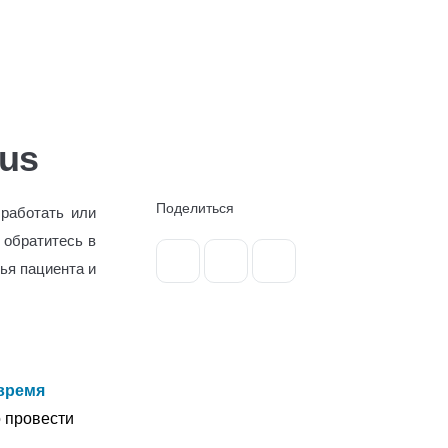
Оставить заявку
онтакты
+7 (499) 110-50-51
us
Поделиться
 работать или
 обратитесь в
ья пациента и
 время
 провести