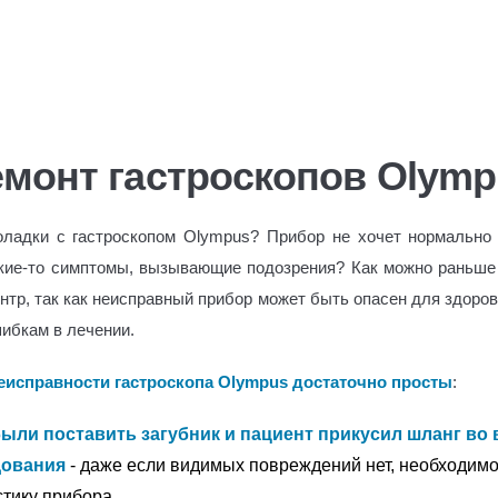
О компании
Доставка и оплата
Лицензии
К
емонт гастроскопов Olymp
оладки с гастроскопом
Olympus
? Прибор не хочет нормально
кие-то симптомы, вызывающие подозрения? Как можно раньше
нтр, так как неисправный прибор может быть опасен для здоров
шибкам в лечении.
исправности гастроскопа Olympus
достаточно просты
:
ыли поставить загубник и пациент прикусил шланг во
дования
- даже если видимых повреждений нет, необходимо
стику прибора.