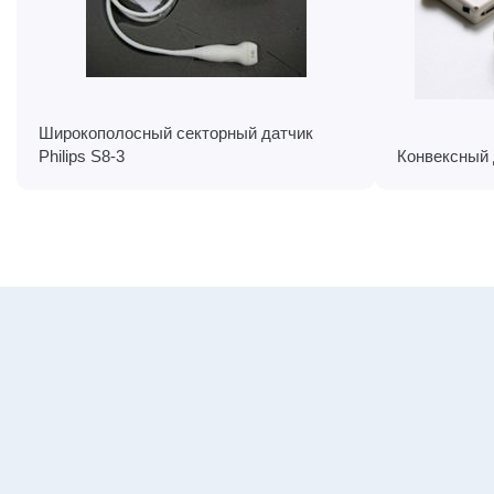
Широкополосный секторный датчик
Philips S8-3
Конвексный 
или на
вызов
менеджера