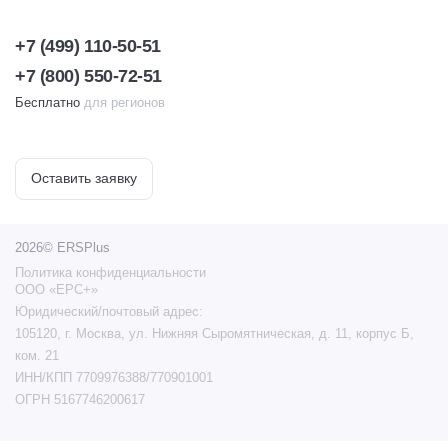
+7 (499) 110-50-51
+7 (800) 550-72-51
Бесплатно
для регионов
Оставить заявку
2026© ERSPlus
Политика конфиденциальности
ООО «ЕРС+»
Юридический/почтовый адрес:
105120, г. Москва, ул. Нижняя Сыромятническая, д. 11, корпус Б,
ком. 21
ИНН/КПП 7709976388/770901001
ОГРН 5167746200617