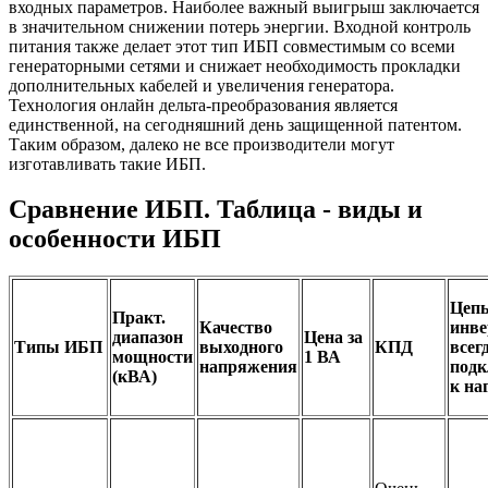
входных параметров. Наиболее важный выигрыш заключается
в значительном снижении потерь энергии. Входной контроль
питания также делает этот тип ИБП совместимым со всеми
генераторными сетями и снижает необходимость прокладки
дополнительных кабелей и увеличения генератора.
Технология онлайн дельта-преобразования является
единственной, на сегодняшний день защищенной патентом.
Таким образом, далеко не все производители могут
изготавливать такие ИБП.
Сравнение ИБП. Таблица - виды и
особенности ИБП
Цеп
Практ.
Качество
инве
диапазон
Цена за
Типы ИБП
выходного
КПД
всег
мощности
1 ВА
напряжения
подк
(кВА)
к на