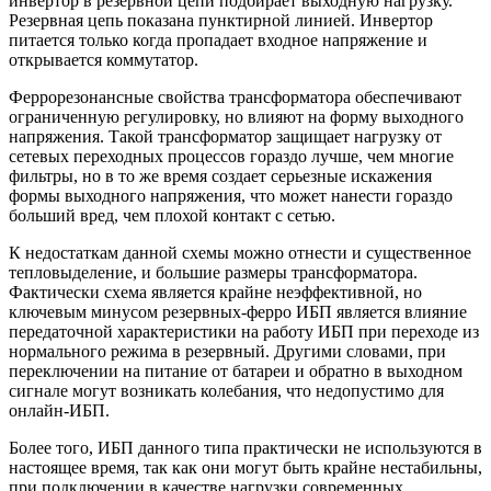
инвертор в резервной цепи подбирает выходную нагрузку.
Резервная цепь показана пунктирной линией. Инвертор
питается только когда пропадает входное напряжение и
открывается коммутатор.
Феррорезонансные свойства трансформатора обеспечивают
ограниченную регулировку, но влияют на форму выходного
напряжения. Такой трансформатор защищает нагрузку от
сетевых переходных процессов гораздо лучше, чем многие
фильтры, но в то же время создает серьезные искажения
формы выходного напряжения, что может нанести гораздо
больший вред, чем плохой контакт с сетью.
К недостаткам данной схемы можно отнести и существенное
тепловыделение, и большие размеры трансформатора.
Фактически схема является крайне неэффективной, но
ключевым минусом резервных-ферро ИБП является влияние
передаточной характеристики на работу ИБП при переходе из
нормального режима в резервный. Другими словами, при
переключении на питание от батареи и обратно в выходном
сигнале могут возникать колебания, что недопустимо для
онлайн-ИБП.
Более того, ИБП данного типа практически не используются в
настоящее время, так как они могут быть крайне нестабильны,
при подключении в качестве нагрузки современных