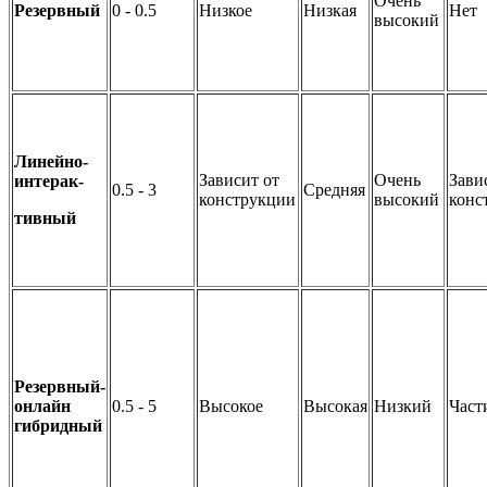
Очень
Резервный
0 - 0.5
Низкое
Низкая
Нет
высокий
Линейно-
Зависит от
Очень
Зави
интерак-
0.5 - 3
Средняя
конструкции
высокий
конс
тивный
Резервный-
онлайн
0.5 - 5
Высокое
Высокая
Низкий
Част
гибридный