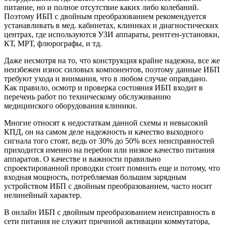
питание, но и полное отсутствие каких либо колебаний.
Поэтому ИБП с двойным преобразованием рекомендуется
устанавливать в мед. кабинетах, клиниках и диагностических
центрах, где используются УЗИ аппараты, рентген-установки,
КТ, МРТ, флюрографы, и тд.
Даже несмотря на то, что конструкция крайне надежна, все же
неизбежен износ силовых компонентов, поэтому данные ИБП
требуют ухода и внимания, что в любом случае оправдано.
Как правило, осмотр и проверка состояния ИБП входит в
перечень работ по техническому обслуживанию
медицинского оборудования клиники.
Многие относят к недостаткам данной схемы и невысокий
КПД, он на самом деле надежность и качество выходного
сигнала того стоят, ведь от 30% до 50% всех неисправностей
приходится именно на перебои или низкое качество питания
аппаратов. О качестве и важности правильно
спроектированной проводки стоит помнить еще и потому, что
входная мощность, потребляемая большим зарядным
устройством ИБП с двойным преобразованием, часто носит
нелинейный характер.
В онлайн ИБП с двойным преобразованием неисправность в
сети питания не служит причиной активации коммутатора,