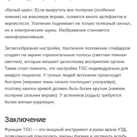
«Белый шум»: Если выкрутить все ползунки (особенно
нижние) на максимум вправо, появится много артефактов и
зернистости. Усиление поднимает не только полезный сигнал,
но и электрические шумы. Изображение становится
неинформативным.
Зигзагообразная настройка: Хаотичное положение слайдеров
создает на экране горизонтальные полосы (светлая-темная-
светлая), которые мешают целостному восприятию органа.
Также стоит помнить, что настройка TGC индивидуальна для
каждого пациента. У тучных людей затухание происходит
быстрее (жировая ткань сильно поглощает ультразвук),
поэтому наклон кривой должен быть более крутым (нижние
ползунки сильнее вправо). У астеников (худых) требуется
более мягкая коррекция.
Заключение
Функция TGC — это мощный инструмент в руках врача УЗД,
позволяющий преодолеть законы физики и заглянуть вглубь