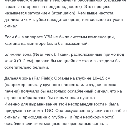
механической энергии в тепловую) и рассеивания (отражения
в разные стороны на неоднородностях). Этот процесс
называется затуханием (attenuation). Чем выше частота
датчика и чем глубже находится орган, тем сильнее затухает
сигнал.
Если бы в аппарате УЗИ не было системы компенсации,
картина на мониторе была бы искаженной:
Ближняя зона (Near Field): Ткани, расположенные прямо под
кожей (0–2 см), давали бы мощнейшее эхо и выглядели бы
ослепительно белыми.
Дальняя зона (Far Field): Органы на глубине 10–15 см
(например, почка у крупного пациента или задняя стенка
печени) получали бы настолько ослабленный сигнал, что на
экране отображалась бы лишь черная пустота.
Именно для выравнивания этой несправедливости и была
придумана система TGC. Она искусственно усиливает слабые
сигналы, приходящие с глубины, и (при необходимости)
ослабляет слишком мощные поверхностные сигналы.