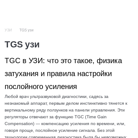
+7 (499) 110-50-51
УЗИ
TGS узи
TGS узи
TGC в УЗИ: что это такое, физика
затухания и правила настройки
послойного усиления
Любой врач ультразвуковой диагностики, садясь за
незнакомый аппарат, первым делом инстинктивно тянется к
вертикальному ряду ползунков на панели управления. Эти
регуляторы отвечают за функцию TGC (Time Gain
Compensation) — компенсацию усиления по времени, или,
говоря проще, послойное усиление сигнала. Без этой
технологии современная диагностика была бы невозможна: