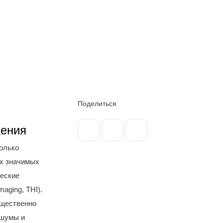
Оставить заявку
онтакты
+7 (499) 110-50-51
Поделиться
жения
только
ых значимых
ческие
aging, THI).
ущественно
 шумы и