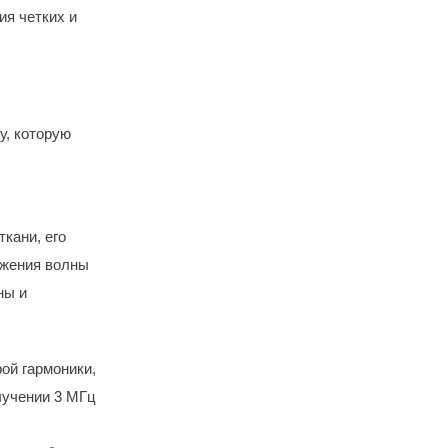
ия четких и
у, которую
кани, его
ежения волны
ны и
ой гармоники,
лучении 3 МГц