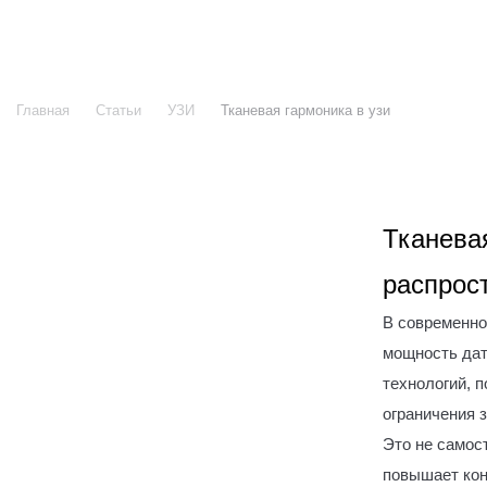
Все услуги
Главная
Статьи
УЗИ
Тканевая гармоника в узи
Тканевая
распрос
В современно
мощность дат
технологий, 
ограничения з
Это не самос
повышает кон