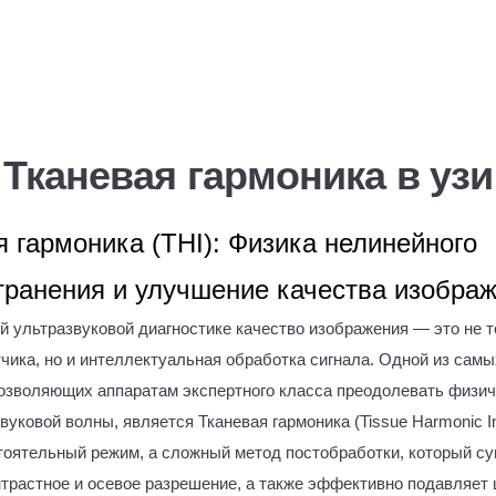
О компании
Доставка и оплата
Лицензии
К
Тканевая гармоника в узи
 гармоника (THI): Физика нелинейного
транения и улучшение качества изобра
й ультразвуковой диагностике качество изображения — это не 
чика, но и интеллектуальная обработка сигнала. Одной из сам
позволяющих аппаратам экспертного класса преодолевать физи
вуковой волны, является Тканевая гармоника (Tissue Harmonic Im
тоятельный режим, а сложный метод постобработки, который с
трастное и осевое разрешение, а также эффективно подавляет