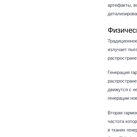
артефакты, в
детализирова
Физичес
Традиционное
излучает пье
распростране
Генерация га
распростране
движутся с н
генерации нов
Вторая гармо
частота кото
в тканях гене