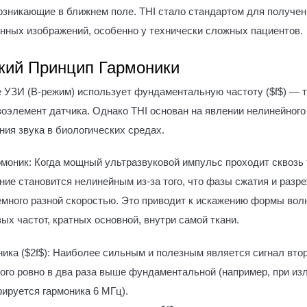
озникающие в ближнем поле. THI стало стандартом для получен
нных изображений, особенно у технически сложных пациентов.
кий Принцип Гармоники
 УЗИ (B-режим) использует фундаментальную частоту ($f$) — т
зоэлемент датчика. Однако THI основан на явлении нелинейного
ния звука в биологических средах.
рмоник: Когда мощный ультразвуковой импульс проходит сквозь т
ние становится нелинейным из-за того, что фазы сжатия и разр
емного разной скоростью. Это приводит к искажению формы вол
ых частот, кратных основной, внутри самой ткани.
ника ($2f$): Наиболее сильным и полезным является сигнал втор
рого ровно в два раза выше фундаментальной (например, при из
рируется гармоника 6 МГц).